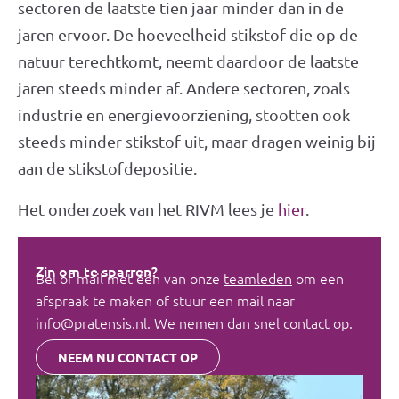
sectoren de laatste tien jaar minder dan in de
jaren ervoor. De hoeveelheid stikstof die op de
natuur terechtkomt, neemt daardoor de laatste
jaren steeds minder af. Andere sectoren, zoals
industrie en energievoorziening, stootten ook
steeds minder stikstof uit, maar dragen weinig bij
aan de stikstofdepositie.
Het onderzoek van het RIVM lees je
hier
.
Zin om te sparren?
Bel of mail met één van onze
teamleden
om een
afspraak te maken of stuur een mail naar
info@pratensis.nl
. We nemen dan snel contact op.
NEEM NU CONTACT OP