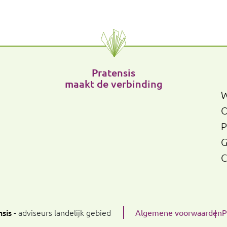
Pratensis
maakt de verbinding
W
O
P
G
C
sis
-
adviseurs landelijk gebied
Algemene voorwaarden
P