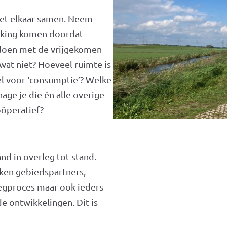
met elkaar samen. Neem
ikking komen doordat
e doen met de vrijgekomen
wat niet? Hoeveel ruimte is
el voor ‘consumptie’? Welke
age je die én alle overige
coöperatief?
d in overleg tot stand.
ken gebiedspartners,
legproces maar ook ieders
e ontwikkelingen. Dit is