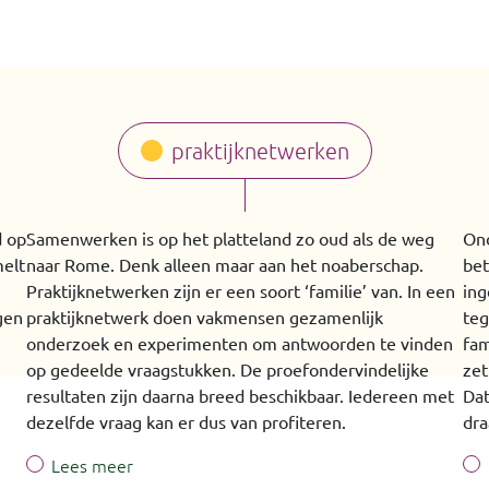
praktijknetwerken
d op
Samenwerken is op het platteland zo oud als de weg
Ond
melt
naar Rome. Denk alleen maar aan het noaberschap.
bet
Praktijknetwerken zijn er een soort ‘familie’ van. In een
ing
gen
praktijknetwerk doen vakmensen gezamenlijk
teg
onderzoek en experimenten om antwoorden te vinden
fam
op gedeelde vraagstukken. De proefondervindelijke
zet
resultaten zijn daarna breed beschikbaar. Iedereen met
Dat
dezelfde vraag kan er dus van profiteren.
dra
Lees meer