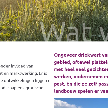
Wat 
Ongeveer driekwart van
gebied, oftewel plattel
 onder invloed van
met heel veel gezichte
t en marktwerking. Er is
werken, ondernemen en 
e ontwikkelingen liggen er
past, én die ze zelf pa
andschap en agrarische
landbouw spelen er vaa