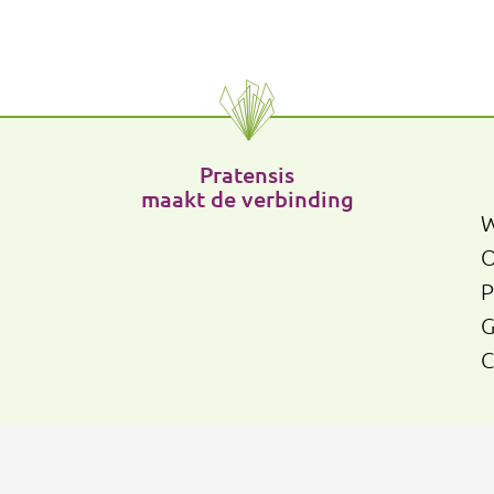
Pratensis
maakt de verbinding
W
O
P
G
C
sis
-
adviseurs landelijk gebied
Algemene voorwaarden
P