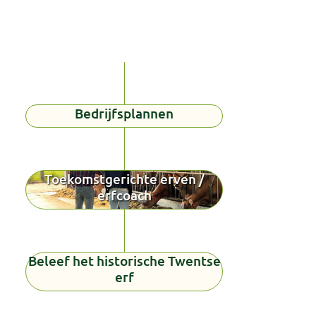
Bedrijfsplannen
Toekomstgerichte erven /
erfcoach
Beleef het historische Twentse
erf