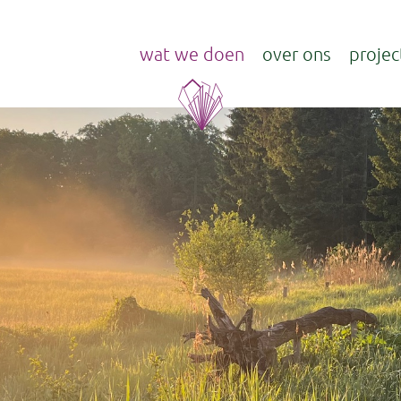
wat we doen
over ons
projec