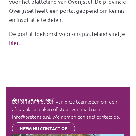
voor het platteland van Overijssel. De provincie
Overijssel heeft een portal geopend om kennis
en inspiratie te delen.
De portal Toekomst voor ons platteland vind je
hier
.
Zin om te sparren?
Bel of mail met één van onze
teamleden
om een
afspraak te maken of stuur een mail naar
info@pratensis.nl
. We nemen dan snel contact op.
NEEM NU CONTACT OP