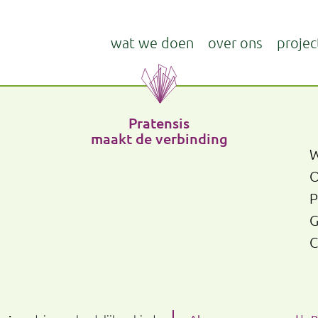
wat we doen
over ons
projec
Pratensis
maakt de verbinding
W
O
P
G
C