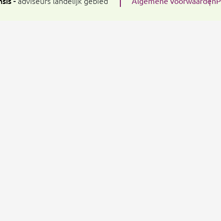
sis
-
adviseurs landelijk gebied
Algemene voorwaarden
P