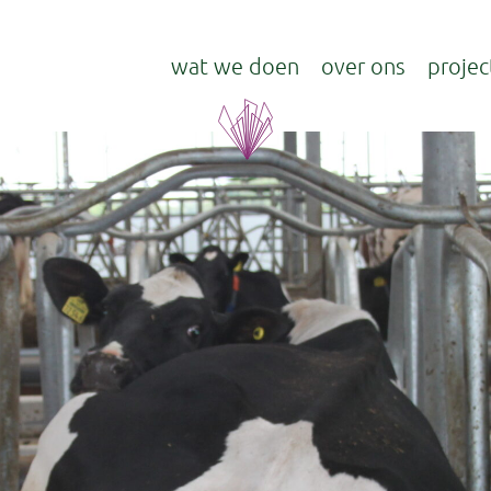
wat we doen
over ons
projec