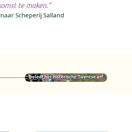
komst te maken.”
enaar Scheperij Salland
Beleef het historische Twentse erf