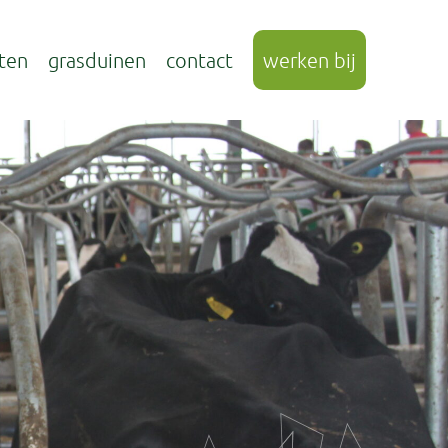
ten
grasduinen
contact
werken bij