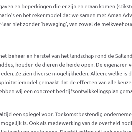
gaven en beperkingen die er zijn en eraan komen (stikst
nario’s en het rekenmodel dat we samen met Aman Advi
aar niet zonder ‘beweging’, van zowel de melkveehoud
n het beheer en herstel van het landschap rond de Sallan
ddes, houden de dieren de heide open. De eigenaren van
breden. Ze zien diverse mogelijkheden. Alleen: welke is
oitatiemodel gemaakt dat de effecten van alle keuzes 
ebben wij een concreet bedrijfsontwikkelingsplan gem
 altijd een spiegel voor. Toekomstbestendig onderneme
ogelijk is. Ook als medewerking van de overheid nodig i
le inzet van ons kunnen. Daarbij zetten wij ook ons b