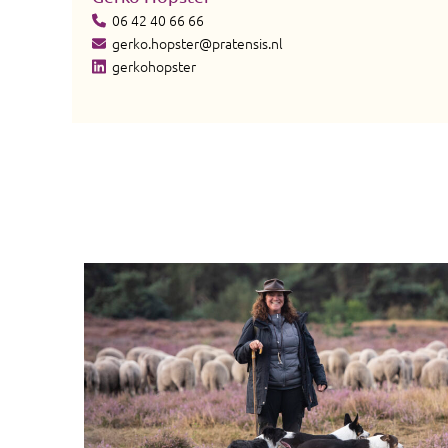
06 42 40 66 66
gerko.hopster@pratensis.nl
gerkohopster