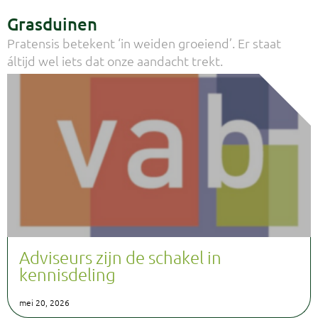
Grasduinen
Pratensis betekent ‘in weiden groeiend’. Er staat
áltijd wel iets dat onze aandacht trekt.
Adviseurs zijn de schakel in
kennisdeling
mei 20, 2026