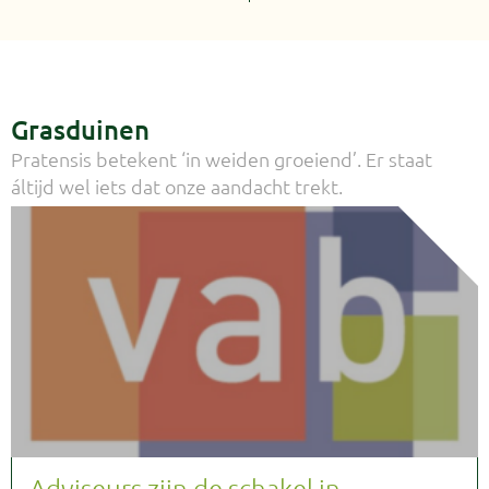
Grasduinen
Pratensis betekent ‘in weiden groeiend’. Er staat
áltijd wel iets dat onze aandacht trekt.
Adviseurs zijn de schakel in